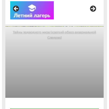
Тайны подводного мира (краткий обзор аквариальной
Следово)