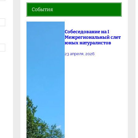
События
Собеседование на I
Межрегиональный слет
юных натуралистов
23 апреля, 2026