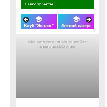
Наши проекты
Тайны подводного мира (краткий обзор
аквариальной Следово)