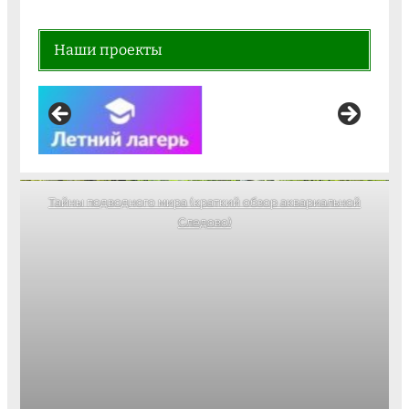
Наши проекты
Тайны подводного мира (краткий обзор аквариальной
Следово)