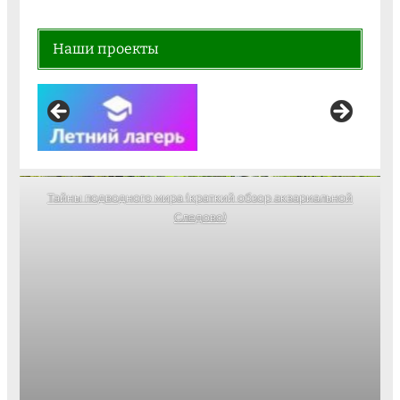
Наши проекты
Тайны подводного мира (краткий обзор аквариальной
Следово)