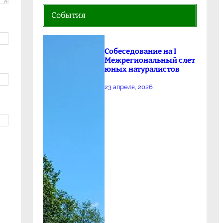
События
Собеседование на I
Межрегиональный слет
юных натуралистов
23 апреля, 2026