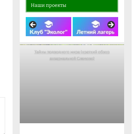
Наши проекты
Тайны подводного мира (краткий обзор
аквариальной Следово)