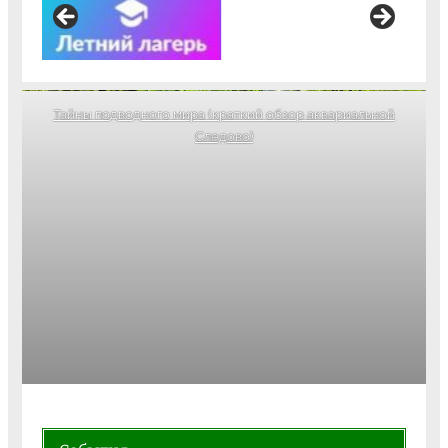
Тайны подводного мира (краткий обзор аквариальной
Следово)