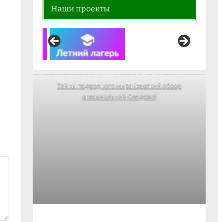
Наши проекты
Тайны подводного мира (краткий обзор
аквариальной Следово)