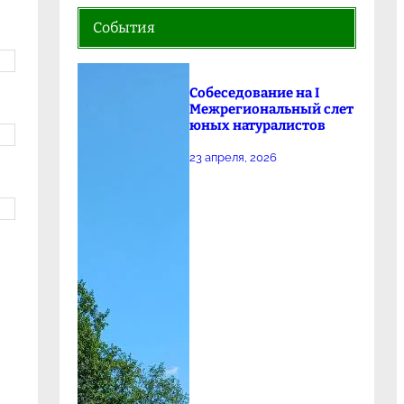
События
Собеседование на I
Межрегиональный слет
юных натуралистов
23 апреля, 2026