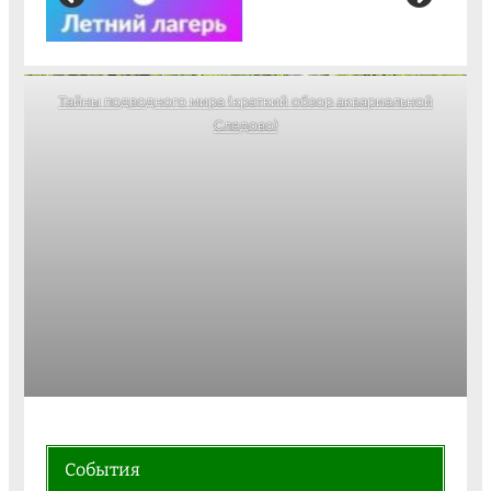
Тайны подводного мира (краткий обзор аквариальной
Следово)
События