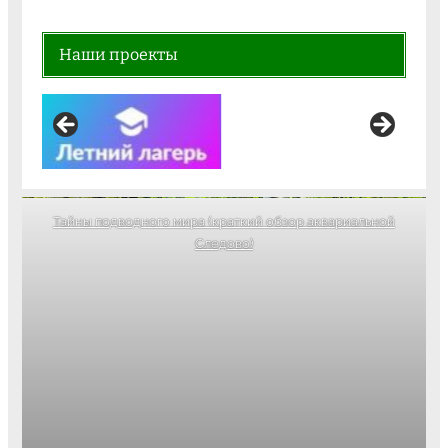
Наши проекты
Тайны подводного мира (краткий обзор аквариальной
Следово)