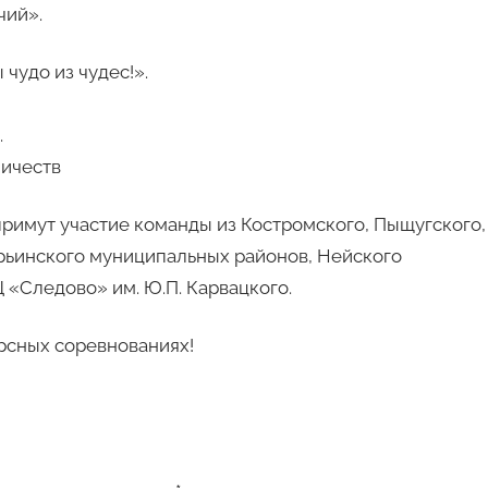
чий».
чудо из чудес!».
.
ничеств
примут участие команды из Костромского, Пыщугского,
рьинского муниципальных районов, Нейского
 «Следово» им. Ю.П. Карвацкого.
рсных соревнованиях!