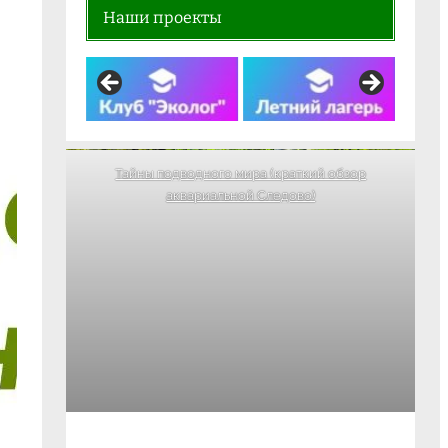
Наши проекты
Тайны подводного мира (краткий обзор
аквариальной Следово)