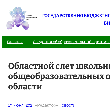
Перейти
к
ГОСУДАРСТВЕННО БЮДЖЕТНО
содержимому
БИ
Главная
Сведения об образовательной организ
Областной слет школьн
общеобразовательных 
области
19 июня, 2024
–
Редактор
–
Новости