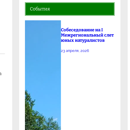
События
Собеседование на I
Межрегиональный слет
юных натуралистов
23 апреля, 2026
а