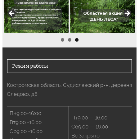
Режим работы
Костромская область, Судиславский р-н, деревня
Следово, д8
Пн9:00-16:00
Пт9:00 — 16:00
Вт9:00 -16:00
Сб9:00 — 16:00
Ср9:00 -16:00
Вс Закрыто