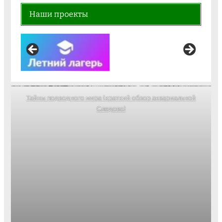
Наши проекты
Тайны подводного мира (краткий обзор аквариальной
Следово)