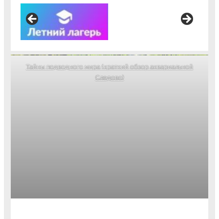
Тайны подводного мира (краткий обзор аквариальной
Следово)