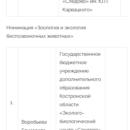
«Следово» им. Ю.П.
Карвацкого»
Номинация «Зоология и экология
беспозвоночных животных»
Государственное
бюджетное
учреждение
дополнительного
образования
Костромской
1.
области
«Эколого-
биологический
Воробьева
центр «Следово»