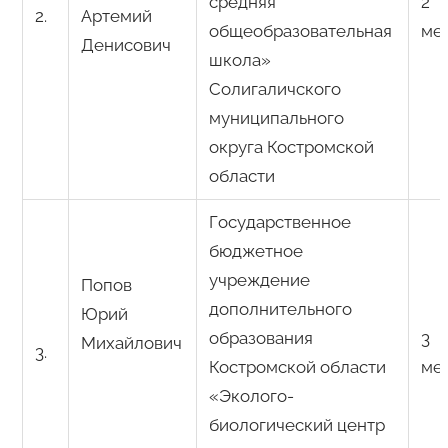
средняя
2
2.
Артемий
общеобразовательная
ме
Денисович
школа»
Солигаличского
муниципального
округа Костромской
области
Государственное
бюджетное
учреждение
Попов
дополнительного
Юрий
образования
3
Михайлович
3.
Костромской области
ме
«Эколого-
биологический центр