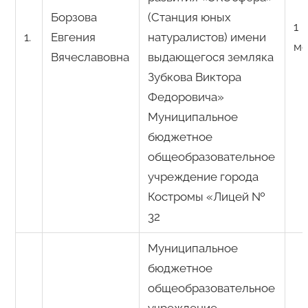
Борзова
(Станция юных
1
1.
Евгения
натуралистов) имени
ме
Вячеславовна
выдающегося земляка
Зубкова Виктора
Федоровича»
Муниципальное
бюджетное
общеобразовательное
учреждение города
Костромы «Лицей №
32
Муниципальное
бюджетное
общеобразовательное
учреждение