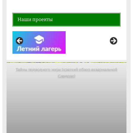
Наши проекты
Тайны подводного мира (краткий обзор аквариальной
Следово)