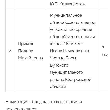
Ю.П. Карвацкого»
Муниципальное
общеобразовательное
учреждение средняя
общеобразовательная
Примак
школа №1 имени
3
2.
Полина
Ивана Нечаева г.п.п.
мес
Михайловна
Чистые Боры
Буйского
муниципального
района Костромской
области
Номинация «Ландшафтная экология и
почвоведение»