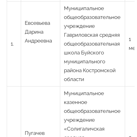
Муниципальное
общеобразовательное
Евсевьева
учреждение
Дарина
Гавриловская средняя
1
Андреевна
1.
общеобразовательная
ме
школа Буйского
муниципального
района Костромской
области
Муниципальное
казенное
общеобразовательное
учреждение
«Солигаличская
Пугачев