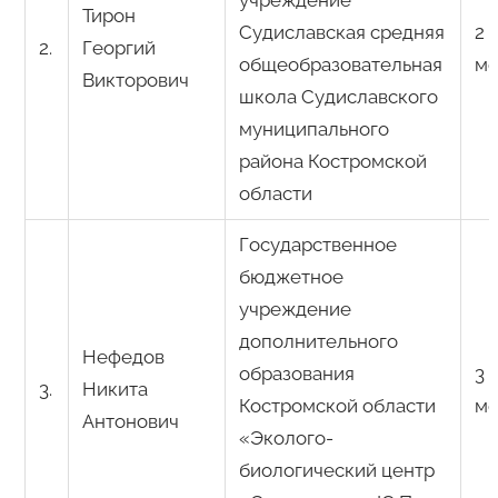
Тирон
Судиславская средняя
2
2.
Георгий
общеобразовательная
ме
Викторович
школа Судиславского
муниципального
района Костромской
области
Государственное
бюджетное
учреждение
дополнительного
Нефедов
образования
3
3.
Никита
Костромской области
ме
Антонович
«Эколого-
биологический центр