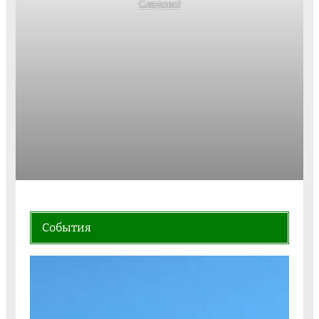
Следово)
События