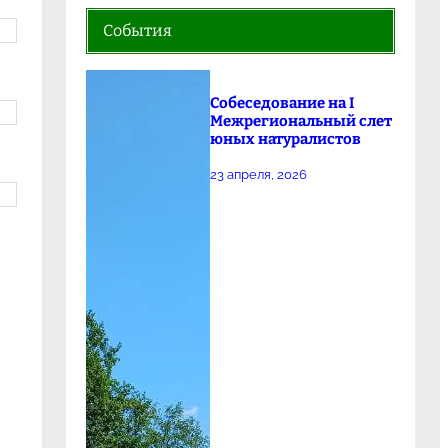
События
Собеседование на I
Межрегиональный слет
юных натуралистов
23 апреля, 2026