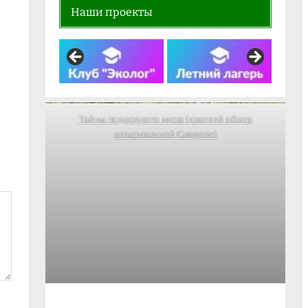
Наши проекты
Тайны подводного мира (краткий обзор
аквариальной Следово)