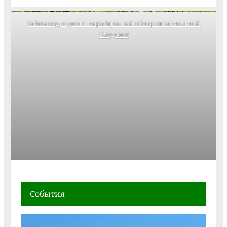
Тайны подводного мира (краткий обзор аквариальной
Следово)
События