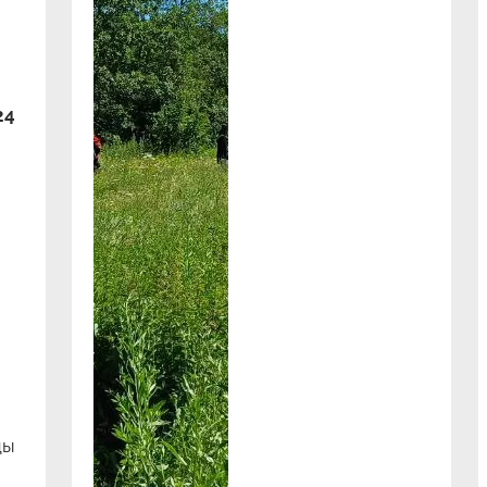
24
цы