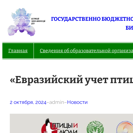
Перейти
к
ГОСУДАРСТВЕННО БЮДЖЕТНО
содержимому
БИ
Главная
Сведения об образовательной организ
«Евразийский учет пти
2 октября, 2024
–
admin
–
Новости