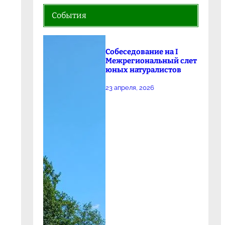
События
Собеседование на I
Межрегиональный слет
юных натуралистов
23 апреля, 2026