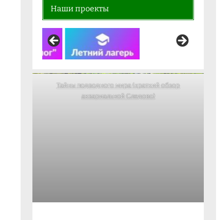
Наши проекты
Тайны подводного мира (краткий обзор
аквариальной Следово)