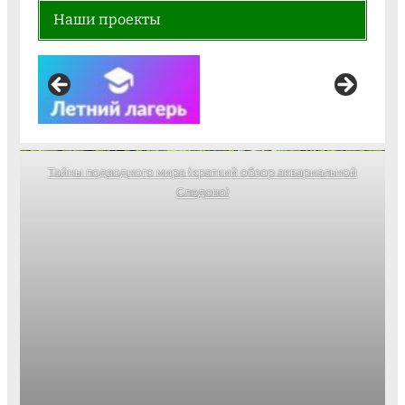
Наши проекты
Тайны подводного мира (краткий обзор аквариальной
Следово)