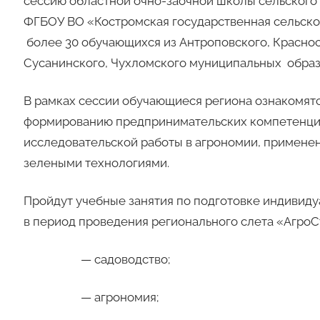
сессию областной очно-заочной школы сельского
ФГБОУ ВО «Костромская государственная сельскох
более 30 обучающихся из Антроповского, Краснос
Сусанинского, Чухломского муниципальных образо
В рамках сессии обучающиеся региона ознакомятс
формированию предпринимательских компетенци
исследовательской работы в агрономии, примене
зелеными технологиями.
Пройдут учебные занятия по подготовке индивиду
в период проведения регионального слета «Агро
— садоводство;
— агрономия;