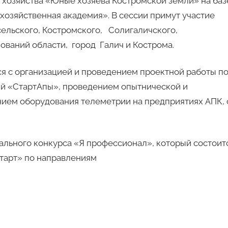
 хозяйства «Юные хозяева Костромской земли» на баз
озяйственная академия». В сессии примут участие
ельского, Костромского, Солигаличского,
ваний области, город Галич и Кострома.
я с организацией и проведением проектной работы п
й «СтартАпы», проведением опытнической и
нием оборудования телеметрии на предприятиях АПК, 
ального конкурса «Я профессионал», который состоит
Старт» по направлениям