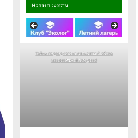
Наши проекты
Тайны подводного мира (краткий обзор
аквариальной Следово)