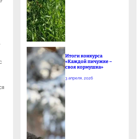
е
о
Итоги конкурса
«Каждой пичужке –
с
своя кормушка»
3 апреля, 2026
ся