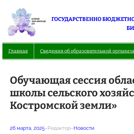
Перейти
к
ГОСУДАРСТВЕННО БЮДЖЕТНО
содержимому
БИ
Главная
Сведения об образовательной организ
Обучающая сессия обла
школы сельского хозяй
Костромской земли»
26 марта, 2025
–
Редактор
–
Новости