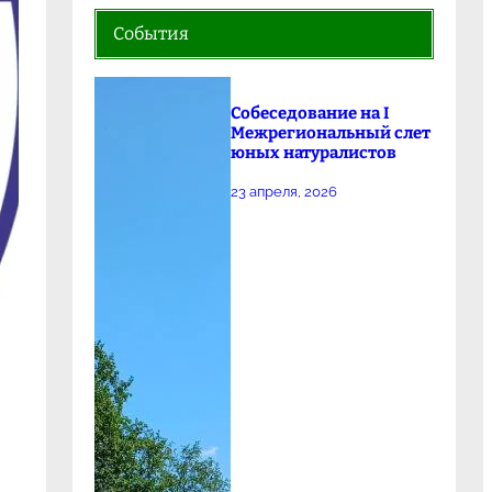
События
Собеседование на I
Межрегиональный слет
юных натуралистов
23 апреля, 2026