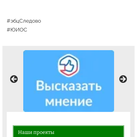
#эбцСледово
#ЮИОС
Наши проекты