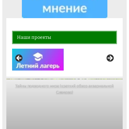
Ваше мнение формирует официальный
рейтинг организации:
Наши проекты
Тайны подводного мира (краткий обзор аквариальной
Следово)