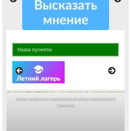
Наши проекты
Тайны подводного мира (краткий обзор аквариальной
Следово)