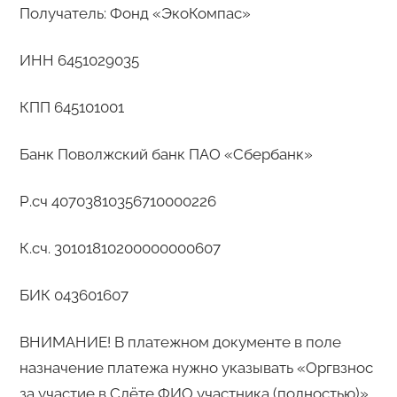
Получатель: Фонд «ЭкоКомпас»
ИНН 6451029035
КПП 645101001
Банк Поволжский банк ПАО «Сбербанк»
Р.сч 40703810356710000226
К.сч. 30101810200000000607
БИК 043601607
ВНИМАНИЕ! В платежном документе в поле
назначение платежа нужно указывать «Оргвзнос
за участие в Слёте ФИО участника (полностью)».