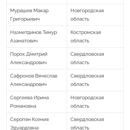
Мурашев Макар
Новгородская
Григорьевич
область
Назметдинов Тимур
Костромская
Азаматович
область
Порох Дмитрий
Свердловская
Александрович
область
Сафронов Вячеслав
Свердловская
Александрович
область
Сергеева Ирина
Новгородская
Романовна
область
Серопян Ксения
Свердловская
Эдуардовна
область