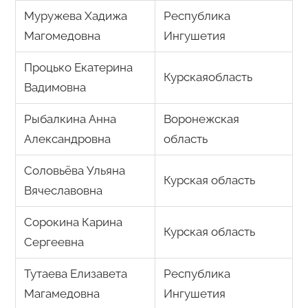
Муружева Хадижа
Республика
Магомедовна
Ингушетия
Процько Екатерина
Курскаяобласть
Вадимовна
Рыбалкина Анна
Воронежская
Александровна
область
Соловьёва Ульяна
Курская область
Вячеславовна
Сорокина Карина
Курская область
Сергеевна
Тутаева Елизавета
Республика
Магамедовна
Ингушетия