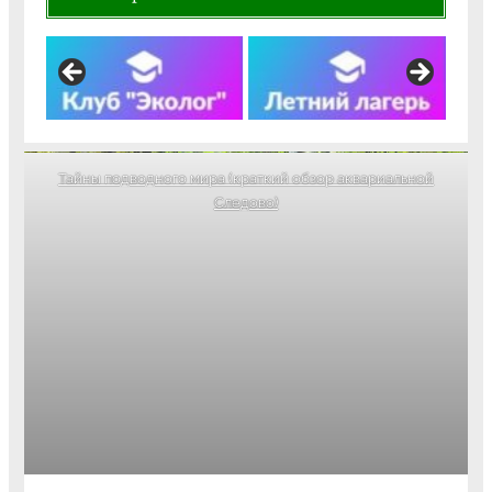
Тайны подводного мира (краткий обзор аквариальной
Следово)