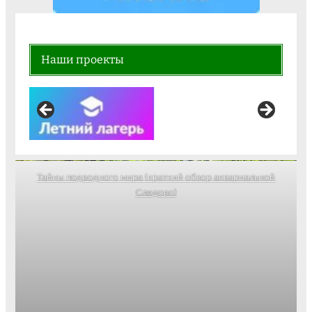
Наши проекты
Тайны подводного мира (краткий обзор аквариальной
Следово)